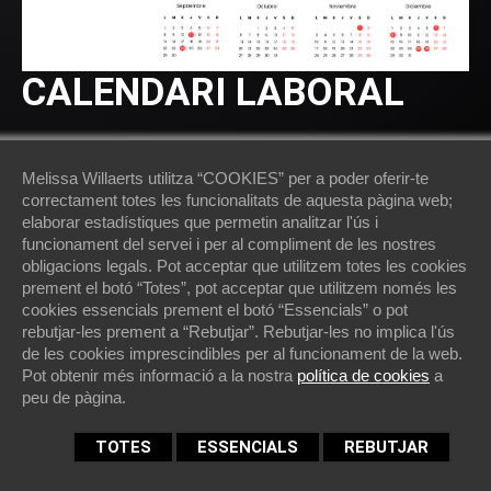
CALENDARI LABORAL
2025-04-10
/
Melissa Willaerts
Melissa Willaerts utilitza “COOKIES” per a poder oferir-te
correctament totes les funcionalitats de aquesta pàgina web;
Calendari Laboral
elaborar estadístiques que permetin analitzar l'ús i
funcionament del servei i per al compliment de les nostres
obligacions legals. Pot acceptar que utilitzem totes les cookies
Veure
prement el botó “Totes”, pot acceptar que utilitzem només les
cookies essencials prement el botó “Essencials” o pot
rebutjar-les prement a “Rebutjar”. Rebutjar-les no implica l'ús
de les cookies imprescindibles per al funcionament de la web.
Pot obtenir més informació a la nostra
política de cookies
a
peu de pàgina.
TOTES
ESSENCIALS
REBUTJAR
Start Project